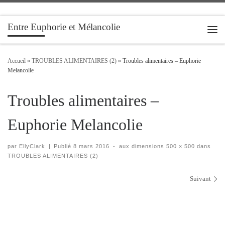
Passer au contenu
Entre Euphorie et Mélancolie
Men
Accueil
»
TROUBLES ALIMENTAIRES (2)
»
Troubles alimentaires – Euphorie
Melancolie
Troubles alimentaires –
Euphorie Melancolie
par
EllyClark
|
Publié
8 mars 2016
-
aux dimensions
500 × 500
dans
TROUBLES ALIMENTAIRES (2)
Navigation des images
Suivant