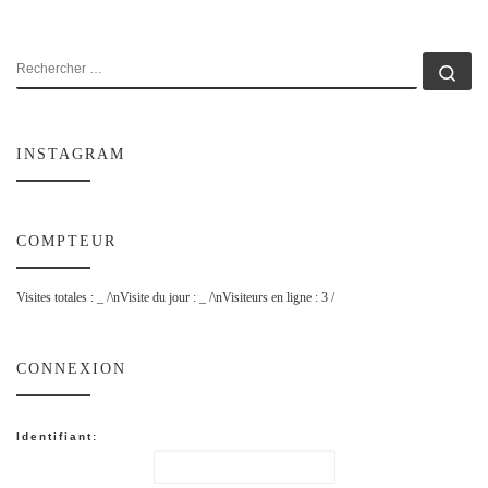
RECHERCHER
Rec
INSTAGRAM
COMPTEUR
Visites totales :
_
/\nVisite du jour :
_
/\nVisiteurs en ligne : 3 /
CONNEXION
Identifiant: