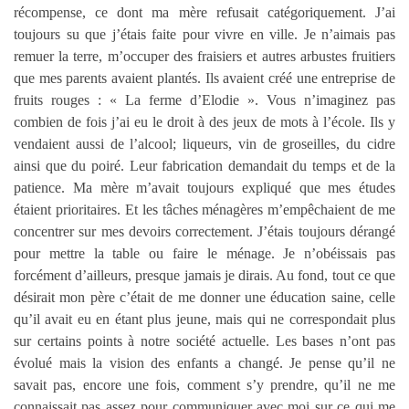
récompense, ce dont ma mère refusait catégoriquement. J’ai
toujours su que j’étais faite pour vivre en ville. Je n’aimais pas
remuer la terre, m’occuper des fraisiers et autres arbustes fruitiers
que mes parents avaient plantés. Ils avaient créé une entreprise de
fruits rouges : « La ferme d’Elodie ». Vous n’imaginez pas
combien de fois j’ai eu le droit à des jeux de mots à l’école. Ils y
vendaient aussi de l’alcool; liqueurs, vin de groseilles, du cidre
ainsi que du poiré. Leur fabrication demandait du temps et de la
patience. Ma mère m’avait toujours expliqué que mes études
étaient prioritaires. Et les tâches ménagères m’empêchaient de me
concentrer sur mes devoirs correctement. J’étais toujours dérangé
pour mettre la table ou faire le ménage. Je n’obéissais pas
forcément d’ailleurs, presque jamais je dirais. Au fond, tout ce que
désirait mon père c’était de me donner une éducation saine, celle
qu’il avait eu en étant plus jeune, mais qui ne correspondait plus
sur certains points à notre société actuelle. Les bases n’ont pas
évolué mais la vision des enfants a changé. Je pense qu’il ne
savait pas, encore une fois, comment s’y prendre, qu’il ne me
connaissait pas assez pour communiquer avec moi sur ce qui me