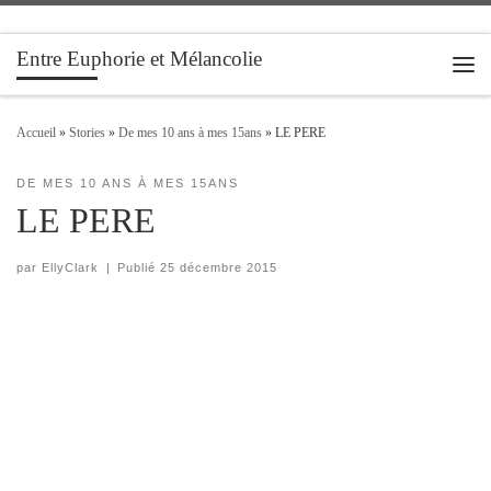
Passer au contenu
Entre Euphorie et Mélancolie
Men
Accueil
»
Stories
»
De mes 10 ans à mes 15ans
»
LE PERE
DE MES 10 ANS À MES 15ANS
LE PERE
par
EllyClark
|
Publié
25 décembre 2015