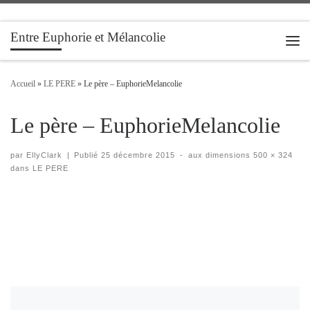
Passer au contenu
Entre Euphorie et Mélancolie
Men
Accueil
»
LE PERE
»
Le père – EuphorieMelancolie
Le père – EuphorieMelancolie
par
EllyClark
|
Publié
25 décembre 2015
-
aux dimensions
500 × 324
dans
LE PERE
Navigation des images