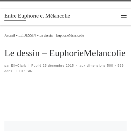
Passer au contenu
Entre Euphorie et Mélancolie
Men
Accueil
»
LE DESSIN
»
Le dessin – EuphorieMelancolie
Le dessin – EuphorieMelancolie
par
EllyClark
|
Publié
25 décembre 2015
-
aux dimensions
500 × 599
dans
LE DESSIN
Navigation des images