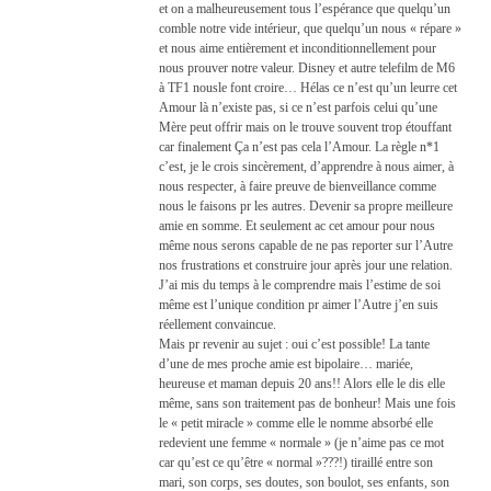
et on a malheureusement tous l’espérance que quelqu’un
comble notre vide intérieur, que quelqu’un nous « répare »
et nous aime entièrement et inconditionnellement pour
nous prouver notre valeur. Disney et autre telefilm de M6
à TF1 nousle font croire… Hélas ce n’est qu’un leurre cet
Amour là n’existe pas, si ce n’est parfois celui qu’une
Mère peut offrir mais on le trouve souvent trop étouffant
car finalement Ça n’est pas cela l’Amour. La règle n*1
c’est, je le crois sincèrement, d’apprendre à nous aimer, à
nous respecter, à faire preuve de bienveillance comme
nous le faisons pr les autres. Devenir sa propre meilleure
amie en somme. Et seulement ac cet amour pour nous
même nous serons capable de ne pas reporter sur l’Autre
nos frustrations et construire jour après jour une relation.
J’ai mis du temps à le comprendre mais l’estime de soi
même est l’unique condition pr aimer l’Autre j’en suis
réellement convaincue.
Mais pr revenir au sujet : oui c’est possible! La tante
d’une de mes proche amie est bipolaire… mariée,
heureuse et maman depuis 20 ans!! Alors elle le dis elle
même, sans son traitement pas de bonheur! Mais une fois
le « petit miracle » comme elle le nomme absorbé elle
redevient une femme « normale » (je n’aime pas ce mot
car qu’est ce qu’être « normal »???!) tiraillé entre son
mari, son corps, ses doutes, son boulot, ses enfants, son