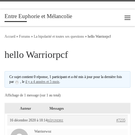
Passer au contenu
Entre Euphorie et Mélancolie
Men
Accueil
»
Forums
»
La bipolarité et toutes ses questions
»
hello Warriorpcf
hello Warriorpcf
Ce sujet contient 0 réponse, 1 participant et a été mis à jour pour la dernière fois
par
, le
il y a 4 années et 5 mois
.
Affichage de 1 message (sur 1 au total)
Auteur
Messages
16 décembre 2020 à 18:14
#7235
RÉPONDRE
Warriorwoz