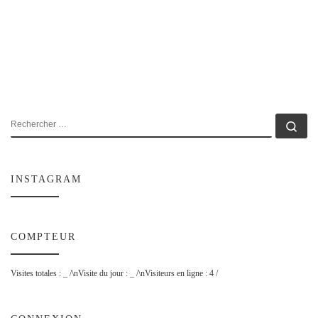
RECHERCHER
Rec
INSTAGRAM
COMPTEUR
Visites totales :
_
/\nVisite du jour :
_
/\nVisiteurs en ligne : 4 /