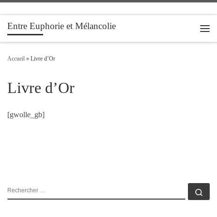
Passer au contenu
Entre Euphorie et Mélancolie
Men
Accueil
»
Livre d’Or
Livre d’Or
[gwolle_gb]
RECHERCHER
Rec